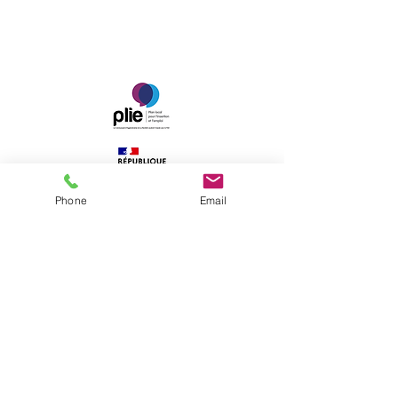
Phone
Email
42 rue des Voiliers
17000 La Rochelle
05 46 41 06 73
accueil@christianefaure.fr
Du lundi au vendredi