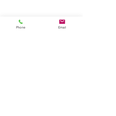
Phone
Email
42 rue des Voiliers
17000 La Rochelle
05 46 41 06 73
accueil@christianefaure.fr
Du lundi au vendredi