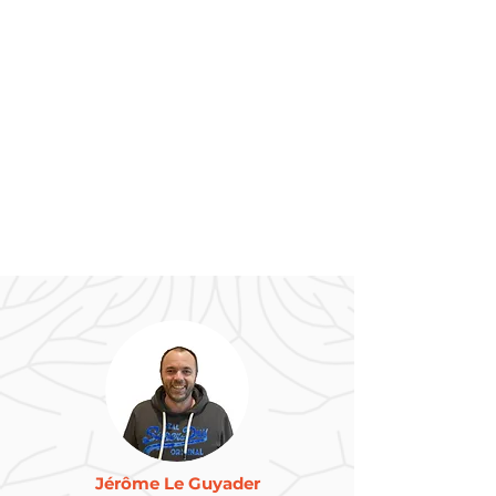
Toute la semaine
(sauf les mercredis)
De
7h15
à
8h45
et
de 16h30 à 19h
Jérôme Le Guyader