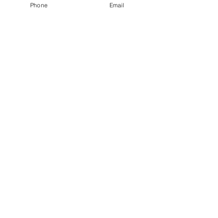
Phone
Email
42 rue des Voiliers
17000 La Rochelle
05 46 41 06 73