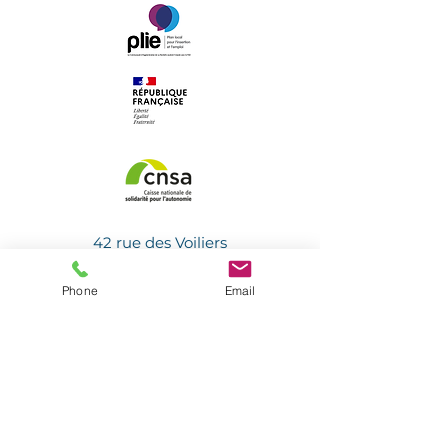
rassurer sur le fait qu'ils peuvent 
acheter sans crainte.
42 rue des Voiliers
17000 La Rochelle
05 46 41 06 73
Phone
Email
accueil@christianefaure.fr
Du lundi au vendredi
de 9h à 12h et de 13h45 à 18h30