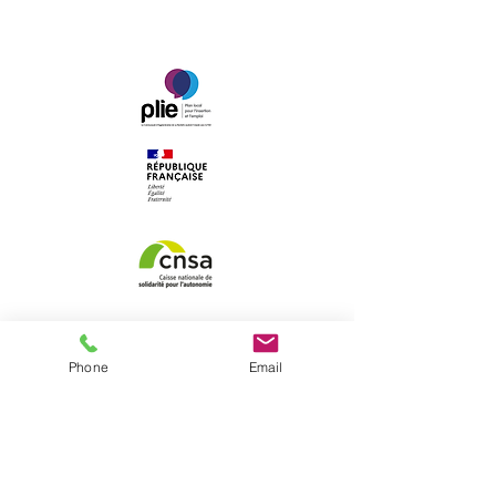
42 rue des Voiliers
17000 La Rochelle
Phone
Email
05 46 41 06 73
accueil@christianefaure.fr
Du lundi au vendredi
de 9h à 12h et de 13h45 à 18h30