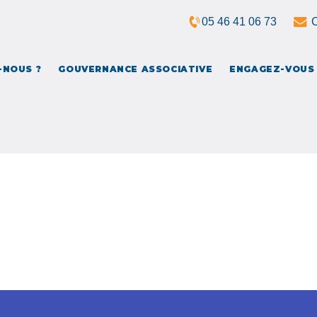
05 46 41 06 73
C
?
GOUVERNANCE ASSOCIATIVE
ENGAGEZ-VOUS !
ENSE
-NOUS ?
GOUVERNANCE ASSOCIATIVE
ENGAGEZ-VOUS 