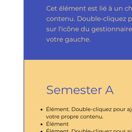
Cet élément est lié à un c
contenu. Double-cliquez p
sur l'icône du gestionnair
votre gauche.
Semester A
Élément. Double-cliquez pour aj
votre propre contenu.
Élément
Élément. Double-cliquez pour aj